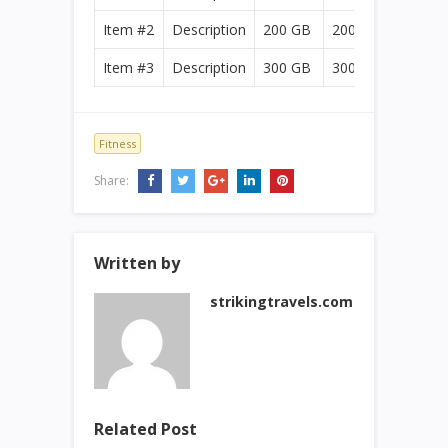
Item #2
Description
200 GB
200 GB
Item #3
Description
300 GB
300 GB
Fitness
Share:
Written by
strikingtravels.com
Related Post