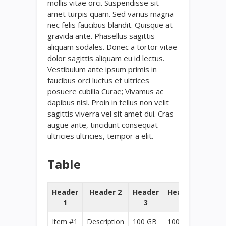
mollis vitae orci. Suspendisse sit
amet turpis quam. Sed varius magna
nec felis faucibus blandit. Quisque at
gravida ante. Phasellus sagittis
aliquam sodales. Donec a tortor vitae
dolor sagittis aliquam eu id lectus.
Vestibulum ante ipsum primis in
faucibus orci luctus et ultrices
posuere cubilia Curae; Vivamus ac
dapibus nisl. Proin in tellus non velit
sagittis viverra vel sit amet dui. Cras
augue ante, tincidunt consequat
ultricies ultricies, tempor a elit.
Table
Header
Header 2
Header
Header
1
3
4
Item #1
Description
100 GB
100 GB