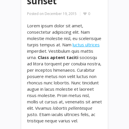
sunset
Posted on
December 19, 2015
0
Lorem ipsum dolor sit amet,
consectetur adipiscing elit. Nam
molestie molestie nisl, eu scelerisque
turpis tempus at. Nam
luctus ultrices
imperdiet. Vestibulum quis mattis
urna.
Class aptent taciti
sociosqu
ad litora torquent per conubia nostra,
per inceptos himenaeos. Curabitur
posuere metus non velit luctus non
rhoncus nunc lobortis. Nunc tincidunt
augue in lacus molestie et laoreet
risus molestie. Proin metus nisl,
mollis ut cursus at, venenatis sit amet
elit. Vivamus
lobortis pellentesque
justo. Etiam iaculis ultricies felis, ac
tristique neque varius vel.