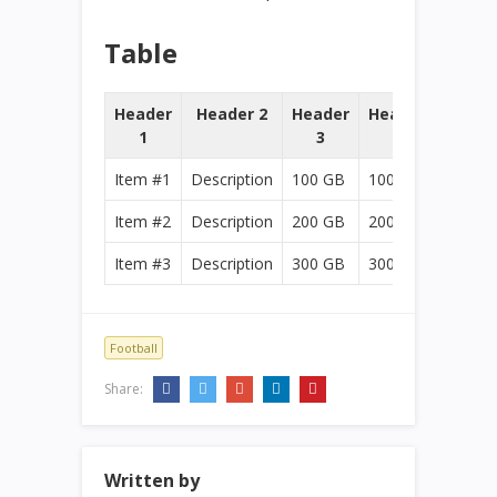
Table
Header
Header 2
Header
Header
1
3
4
Item #1
Description
100 GB
100 GB
Item #2
Description
200 GB
200 GB
Item #3
Description
300 GB
300 GB
Football
Share:
Written by