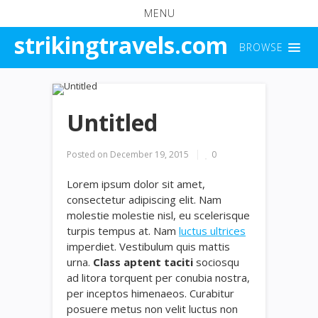
MENU
strikingtravels.com
BROWSE
Untitled
Posted on
December 19, 2015
0
Lorem ipsum dolor sit amet,
consectetur adipiscing elit. Nam
molestie molestie nisl, eu scelerisque
turpis tempus at. Nam
luctus ultrices
imperdiet. Vestibulum quis mattis
urna.
Class aptent taciti
sociosqu
ad litora torquent per conubia nostra,
per inceptos himenaeos. Curabitur
posuere metus non velit luctus non