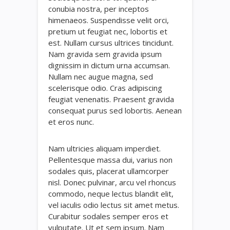
conubia nostra, per inceptos
himenaeos. Suspendisse velit orci,
pretium ut feugiat nec, lobortis et
est. Nullam cursus ultrices tincidunt.
Nam gravida sem gravida ipsum
dignissim in dictum urna accumsan.
Nullam nec augue magna, sed
scelerisque odio. Cras adipiscing
feugiat venenatis. Praesent gravida
consequat purus sed lobortis. Aenean
et eros nunc.
Nam ultricies aliquam imperdiet.
Pellentesque massa dui, varius non
sodales quis, placerat ullamcorper
nisl. Donec pulvinar, arcu vel rhoncus
commodo, neque lectus blandit elit,
vel iaculis odio lectus sit amet metus.
Curabitur sodales semper eros et
vulputate. Ut et sem ipsum. Nam