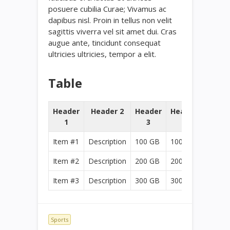
posuere cubilia Curae; Vivamus ac
dapibus nisl. Proin in tellus non velit
sagittis viverra vel sit amet dui. Cras
augue ante, tincidunt consequat
ultricies ultricies, tempor a elit.
Table
Header
Header 2
Header
Header
1
3
4
Item #1
Description
100 GB
100 GB
Item #2
Description
200 GB
200 GB
Item #3
Description
300 GB
300 GB
Sports