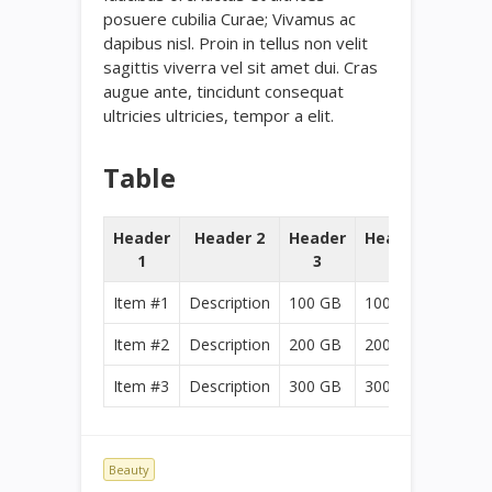
posuere cubilia Curae; Vivamus ac
dapibus nisl. Proin in tellus non velit
sagittis viverra vel sit amet dui. Cras
augue ante, tincidunt consequat
ultricies ultricies, tempor a elit.
Table
Header
Header 2
Header
Header
1
3
4
Item #1
Description
100 GB
100 GB
Item #2
Description
200 GB
200 GB
Item #3
Description
300 GB
300 GB
Beauty